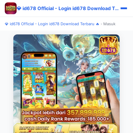
💎 id678 Official - Login id678 Download Terbaru 🔥
💎 id678 Official - Login id678 Download Terbaru 🔥
›
Masuk