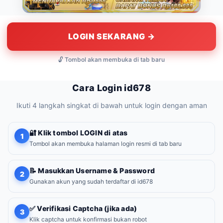
LOGIN SEKARANG →
🔓 Tombol akan membuka di tab baru
Cara Login id678
Ikuti 4 langkah singkat di bawah untuk login dengan aman
🔐 Klik tombol LOGIN di atas
1
Tombol akan membuka halaman login resmi di tab baru
📝 Masukkan Username & Password
2
Gunakan akun yang sudah terdaftar di id678
✅ Verifikasi Captcha (jika ada)
3
Klik captcha untuk konfirmasi bukan robot