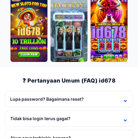
❓ Pertanyaan Umum (FAQ) id678
Lupa password? Bagaimana reset?
Tidak bisa login terus gagal?
Akun saya terblokir, kenapa?