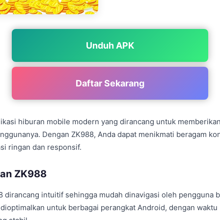
Unduh APK
Daftar Sekarang
likasi hiburan mobile modern yang dirancang untuk memberika
enggunanya. Dengan ZK988, Anda dapat menikmati beragam kont
si ringan dan responsif.
lan ZK988
 dirancang intuitif sehingga mudah dinavigasi oleh pengguna
ni dioptimalkan untuk berbagai perangkat Android, dengan waktu